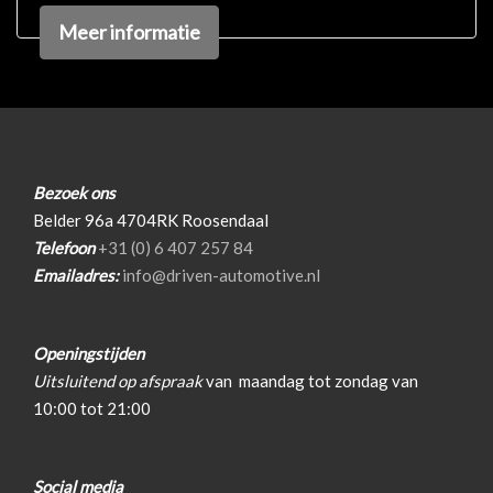
Glazen schuifdak
Meer informatie
Keyless entry
Koplampreiniging
Led achterlichten
Led dagrijverlichting
Bezoek ons
Led koplampen
Belder 96a 4704RK Roosendaal
Lichtmetalen velgen 19"
Telefoon
+31 (0) 6 407 257 84
Emailadres:
info@driven-automotive.nl
Panoramadak
Park distance control
Openingstijden
Parkeersensor achter
Uitsluitend op afspraak
van
maandag tot zondag van
Parkeersensor voor
10:00 tot 21:00
Ruitensproeiers/wisserbladen verwarmbaar
Sportonderstel
Social media