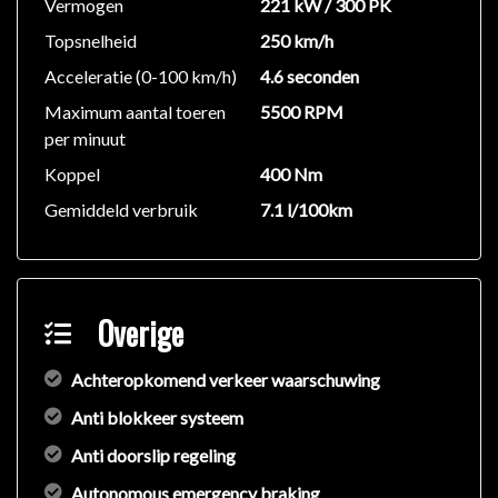
Vermogen
221 kW / 300 PK
– Verkeersbord detectie
Topsnelheid
250 km/h
Luxe leder pakket
Acceleratie (0-100 km/h)
– Luxe lederen bekleding
4.6 seconden
– Stoelverwarming
Maximum aantal toeren
5500 RPM
Keyless pakket
per minuut
– Keyless entry
Koppel
400 Nm
– Keyless go
Gemiddeld verbruik
7.1 l/100km
Performance pakket
– 19″ lichtmetalen velgen
– Extra getint glas
– Dakspoiler
Overige
Spiegel pakket
– Buitenspiegels elektrisch inklapbaar
Achteropkomend verkeer waarschuwing
– Buitenspiegels met verlichting
Executive pakket
Anti blokkeer systeem
– Apple CarPlay/Android Auto
Anti doorslip regeling
– Navigatie full map
Autonomous emergency braking
– DAB ontvanger