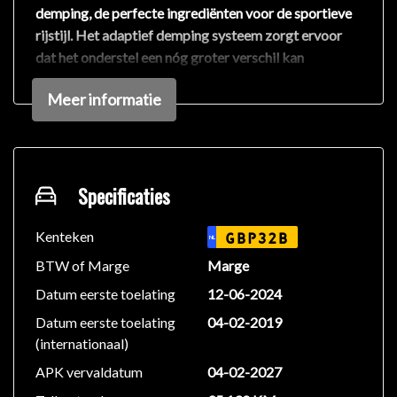
demping, de perfecte ingrediënten voor de sportieve
rijstijl. Het adaptief demping systeem zorgt ervoor
dat het onderstel een nóg groter verschil kan
realiseren tussen sport en comfort, waardoor je
Meer informatie
comfortabeler én sportiever kan rijden dan normaal.
Merk:
Volkswagen
Model:
Golf 7.5
Uitvoering:
Specificaties
2.0 TSI R
Bouwjaar:
2019
Kilometers:
91.850
Kenteken
GBP32B
NL
Brandstof:
Benzine
BTW of Marge
Marge
Transmissie:
Automaat
Datum eerste toelating
12-06-2024
Vermogen:
300 PK
Datum eerste toelating
04-02-2019
Motor:
2.0L 4-cilinder
(internationaal)
Aandrijving:
Vierwielen
APK vervaldatum
04-02-2027
De Volkswagen Golf R zul je in deze uitvoering niet