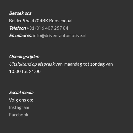
Binnenspiegel automatisch dimmend
Variabele stuuroverbrenging
Bezoek ons
Electronic climate control
Vervolgbotsing preventie
Belder 96a 4704RK Roosendaal
Automatische airco
Volledig digitaal instrumentenpaneel
Telefoon
+31 (0) 6 407 257 84
Verwarmde voorruit
Emailadres:
info@driven-automotive.nl
Parkeersensoren
Zij airbag(s) voor
Metallic lak
Interieur
Bluetooth telefoonvoorbereiding
Openingstijden
Multimedia voorbereiding
Achterbank in delen neerklapbaar
Uitsluitend op afspraak
van
maandag tot zondag van
Vermoeidheidsherkenning
10:00 tot 21:00
Airco automatisch
Armsteun voor en achter
Hill hold functie
Armsteun achter
Dimlichten automatisch
Social media
Armsteun voor
Regensensor
Volg ons op:
Lendesteunen verstelbaar
Binnenspiegel automatisch dimmend
Instagram
Carbonafwerking interieur
Facebook
Altijd 100% onderhouden; tot +- 60dkm altijd bij de
Cruise control adaptief
dealer en hierna om de 10dkm voorzien van een beurt.