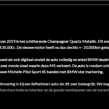
 2019 in het schitterende Champagner Quartz Metallic. Dit exe
€35.000,-. De nieuwe motor heeft nu dus slechts +- 20.000km gel
sueel als ook digitaal omdat de auto volledig en enkel BMW dealer 
de zeer mooie staat waarin deze M5 verkeert. De auto is rondom scha
ieuwe Michelin Pilot Sport 4S banden met BMW ster markering.
 uitvoering is bij een liefhebbers auto als dit zeer belangrijk. We
ilverstone lederen interieur en de goude remklauwen van de kera
; denk aan de Bower & Wilkins premium geluidsinstallatie, Keram
play met draadloos telefoon laden, Adaptief LED koplampen, Adap