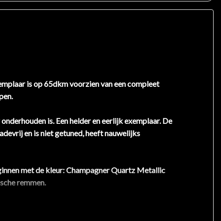
mplaar is op 65dkm voorzien van een compleet
open.
onderhouden is. Een helder en eerlijk exemplaar. De
devrij en is niet getuned, heeft nauwelijks
 beginnen met de kleur: Champagner Quartz Metallic
mische remmen.
ische remmen, vol leder pakket (dashboard,
tief Onderstel, 360 Camera, Soft Close deuren,