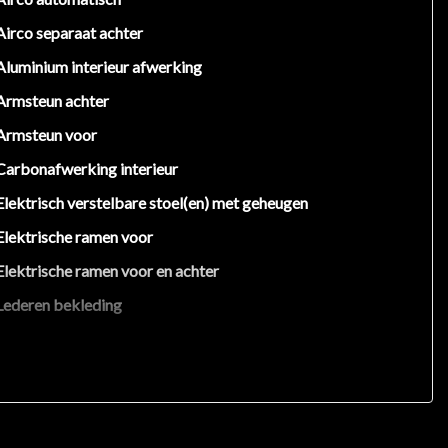
en rechten worden ontleend aan de verstrekte
Airco separaat achter
uw belangrijk zijn en je beslissing zouden kunnen
Aluminium interieur afwerking
Armsteun achter
Armsteun voor
Carbonafwerking interieur
Elektrisch verstelbare stoel(en) met geheugen
Elektrische ramen voor
Elektrische ramen voor en achter
Lederen bekleding
Lederen interieur
Lederen interieurdelen
Luxe lederen bekleding
Middenarmsteun voor