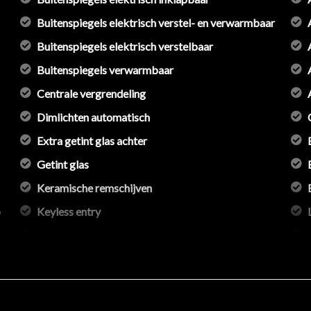
ie in deze advertentie correct weer te geven. Er kunnen echter ge
Buitenspiegels elektrisch verstel- en verwarmbaar
 deze informatie maar controleer altijd zelf de zaken welke voor jo
Buitenspiegels elektrisch verstelbaar
 aanvullende vragen.
Buitenspiegels verwarmbaar
Centrale vergrendeling
Dimlichten automatisch
Extra getint glas achter
Getint glas
Keramische remschijven
p
Keyless entry
Koplampen adaptief
Koplampreiniging
Led koplampen
ing
Lichtmetalen velgen 20"