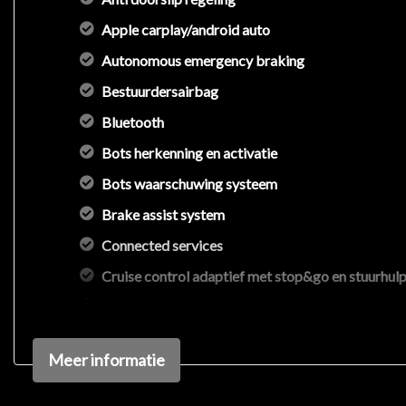
We hebben ons uiterste best gedaan om alle informat
Apple carplay/android auto
informatie in de advertentie. Vertrouw niet alleen op
Autonomous emergency braking
beïnvloeden. Neem contact op met de verkoper voor
Bestuurdersairbag
Bluetooth
Bots herkenning en activatie
Bots waarschuwing systeem
Brake assist system
Connected services
Cruise control adaptief met stop&go en stuurhul
Dodehoek detectie
Dodehoekdetectie met correctie
Meer informatie
Draadloze telefoonlader
Elektrisch bedienbare achterklep met sensorstur