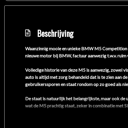
Beschrijving
Waanzinnig mooie en unieke BMW M5 Competition van
nieuwe motor bij BMW, factuur aanwezig t.w.v. ruim 
Volledige historie van deze M5 is aanwezig, zowel vi
auto is altijd met zorg behandeld dat is te zien aan 
gebruikerssporen en staat rondom op zo goed als n
De staat is natuurlijk het belangrijkste, maar ook de
wat de M5 prachtig staat, zeker in combinatie met S
Ook beschikt deze M5 over bijna alle fabrieksopties
deurpanelen en alcantara hemelbekleding),Apple car