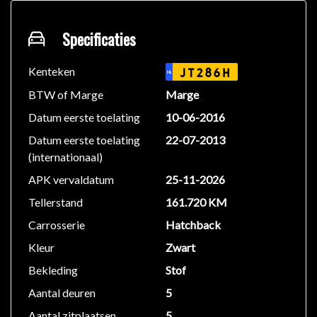
Brandstof:
Benzine
Transmissie:
Specificaties
Automaat
Vermogen:
220 PK
Motor:
2.0L 4-cilinder
Kenteken
JT286H
NL
Aandrijving:
Voorwielen
BTW of Marge
Marge
Datum eerste toelating
10-06-2016
Dit exemplaar is optisch en technisch in top staat!
Datum eerste toelating
22-07-2013
(internationaal)
We hebben ons uiterste best gedaan om alle
informatie in deze advertentie correct weer te geven.
APK vervaldatum
25-11-2026
Er kunnen echter geen rechten worden ontleend aan
Tellerstand
161.720 KM
de verstrekte informatie in de advertentie. Vertrouw
Carrosserie
Hatchback
niet alleen op deze informatie maar controleer altijd
zelf de zaken welke voor jouw belangrijk zijn en je
Kleur
Zwart
beslissing zouden kunnen beïnvloeden. Neem contact
Bekleding
Stof
op met de verkoper voor aanvullende vragen.
Aantal deuren
5
Aantal zitplaatsen
5