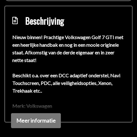
Beschrijving
Nieuw binnen! Prachtige Volkswagen Golf 7 GTI met
een heerlijke handbak en nog in een mooie originele
staat. Afkomstig van de derde eigenaar en in zeer
nette staat!
Beschikt o.a. over een DCC adaptief onderstel, Navi
Touchscreen, PDC, alle veiligheidsopties, Xenon,
Trekhaak etc..
Merk:
Volkswagen
Model:
Golf 7
Meer informatie
Uitvoering:
GTI
Bouwjaar:
2013
Kilometers:
161.700