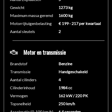
Gewicht
1273 kg
Maximum massa geremd
1600 kg
Motorrijtuigenbelasting
€ 199 - 217 per kwartaal
Aantal sleutels
2
Motor en transmissie
Brandstof
Benzine
Transmissie
Handgeschakeld
Aantal cilinders
4
Cilinderinhoud
1984 cc
Vermogen
162 kW / 220 PK
Topsnelheid
250 km/h
Acceleratie (0-100 km/h)
6.4 seconden