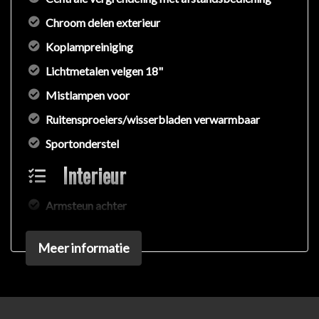
Chroom delen exterieur
Koplampreiniging
Lichtmetalen velgen 18"
Mistlampen voor
Ruitensproeiers/wisserbladen verwarmbaar
Sportonderstel
Interieur
Armsteun achter
Binnenspiegel automatisch dimmend
Meer informatie
Electronic climate control
Elektrische ramen voor en achter
Hoofdsteunen anti-whiplash