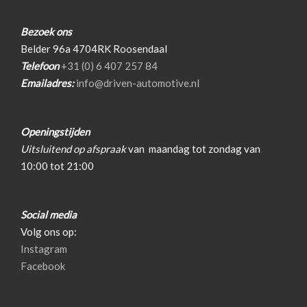
Lederen/stof bekleding
Sportstoelen
Bezoek ons
Belder 96a 4704RK Roosendaal
Sportstuur
Telefoon
+31 (0) 6 407 257 84
Stuur leder
Emailadres:
info@driven-automotive.nl
Voorstoel(en) elektrisch verstelbaar
Overige
Openingstijden
Uitsluitend op afspraak
van
maandag tot zondag van
Anti blokkeer systeem
10:00 tot 21:00
Bestuurdersairbag
Elektronisch stabiliteits programma
Social media
Hoofd airbag(s) achter
Volg ons op:
Instagram
Hoofd airbag(s) voor
Facebook
Passagiersairbag
Zij airbag(s) voor