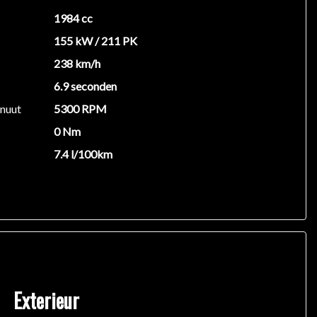
1984 cc
155 kW / 211 PK
238 km/h
6.9 seconden
inuut
5300 RPM
0 Nm
7.4 l/100km
Exterieur