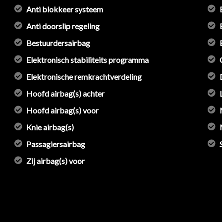
Anti blokkeer systeem
Anti doorslip regeling
Bestuurdersairbag
Elektronisch stabiliteits programma
Elektronische remkrachtverdeling
Hoofd airbag(s) achter
Hoofd airbag(s) voor
Knie airbag(s)
Passagiersairbag
Zij airbag(s) voor