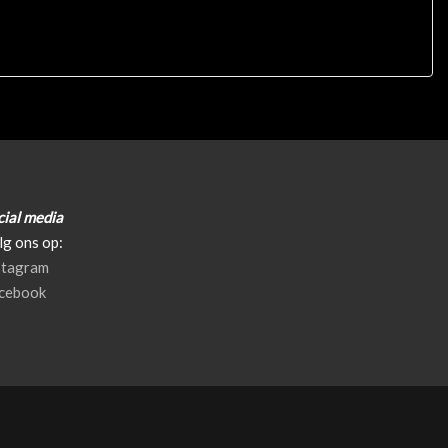
cial media
lg ons op:
stagram
cebook