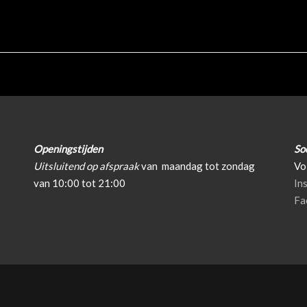
Openingstijden
So
Uitsluitend op afspraak
van
maandag tot zondag
Vo
van 10:00 tot 21:00
In
Fa