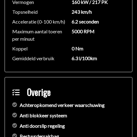
Vermogen
160 kW / 217 PK
Topsnelheid
243 km/h
Acceleratie (0-100 km/h)
6.2 seconden
Maximum aantal toeren
5000 RPM
per minuut
Koppel
0 Nm
Gemiddeld verbruik
6.3 l/100km
Overige
Achteropkomend verkeer waarschuwing
Anti blokkeer systeem
Anti doorslip regeling
Bestuurdersairbag