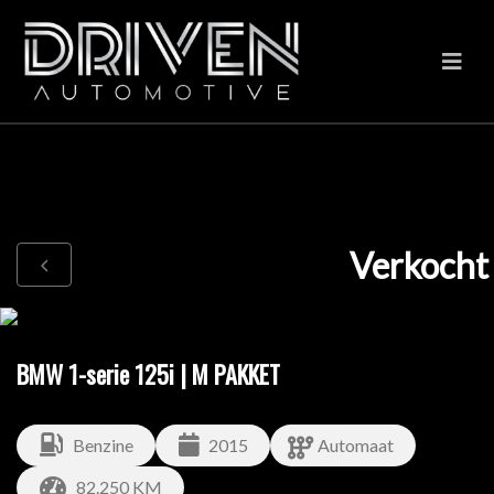
Verkocht
BMW 1-serie 125i | M PAKKET
Benzine
2015
Automaat
82.250 KM