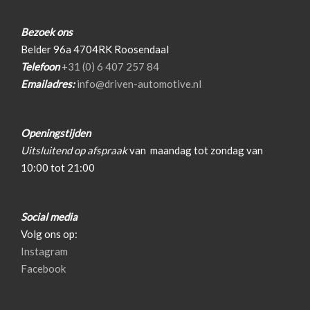
Dimlichten automatisch
Led dagrijverlichting
Bezoek ons
Belder 96a 4704RK Roosendaal
Lichtmetalen velgen 17"
Telefoon
+31 (0) 6 407 257 84
Mistlampen voor
Emailadres:
info@driven-automotive.nl
Parkeersensor achter
Ruitensproeiers/wisserbladen verwarmbaar
Openingstijden
Uitsluitend op afspraak
van
maandag tot zondag van
Interieur
10:00 tot 21:00
Airco
Social media
Armsteun voor
Volg ons op:
Elektrische ramen voor en achter
Instagram
Facebook
Sportstoelen
Sportstuur