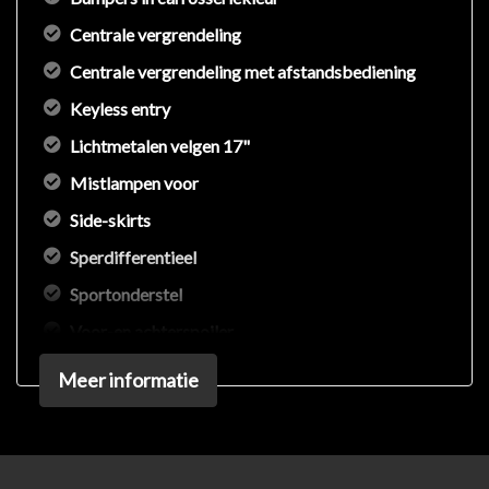
Centrale vergrendeling
Centrale vergrendeling met afstandsbediening
Keyless entry
Lichtmetalen velgen 17"
Mistlampen voor
Side-skirts
Sperdifferentieel
Sportonderstel
Voor-en achterspoiler
Interieur
Meer informatie
Achterbank in delen neerklapbaar
Airco