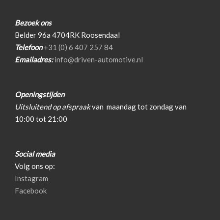
Armsteun voor
Electronic climate control
Bezoek ons
Belder 96a 4704RK Roosendaal
Elektrische ramen voor
Telefoon
+31 (0) 6 407 257 84
Lederen versnellingspook
Emailadres:
info@driven-automotive.nl
Sportstoelen
Sportstuur
Openingstijden
Stuur en versnellingspook (kunst)leder
Uitsluitend op afspraak
van
maandag tot zondag van
10:00 tot 21:00
Stuur leder
Stuurbekrachtiging snelheidsafhankelijk
Social media
Voorstoelen in hoogte verstelbaar
Volg ons op:
Overige
Instagram
Facebook
Anti blokkeer systeem
Anti doorslip regeling