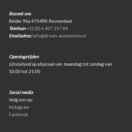
Hoofd airbag(s) voor
Passagiersairbag
Bezoek ons
Belder 96a 4704RK Roosendaal
Zij airbag(s) voor
Telefoon
+31 (0) 6 407 257 84
Interieur
Emailadres:
info@driven-automotive.nl
Achterbank in delen neerklapbaar
Openingstijden
Airco automatisch
Uitsluitend op afspraak
van
maandag tot zondag van
Armsteun voor
10:00 tot 21:00
Buitentemperatuurmeter
Sportstuur
Social media
Stuur leder
Volg ons op:
Instagram
Facebook