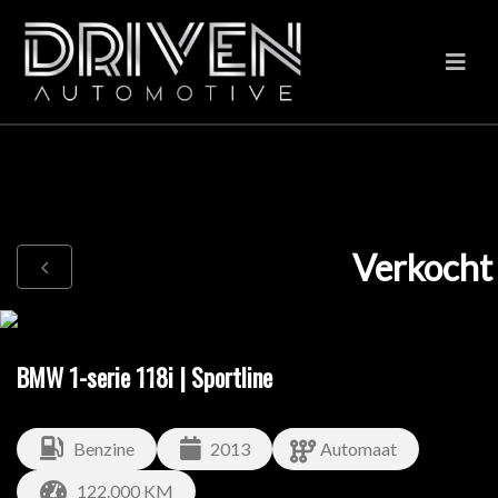
Verkocht
BMW 1-serie 118i | Sportline
Benzine
2013
Automaat
122.000 KM