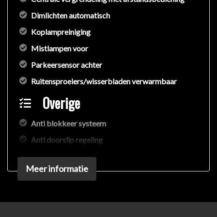
Dimlichten automatisch
Koplampreiniging
Mistlampen voor
Parkeersensor achter
Ruitensproeiers/wisserbladen verwarmbaar
Overige
Anti blokkeer systeem
Anti doorslip regeling
Bestuurdersairbag
Meer informatie
Bluetooth
Elektronisch stabiliteits programma
Hoofd airbag(s) achter