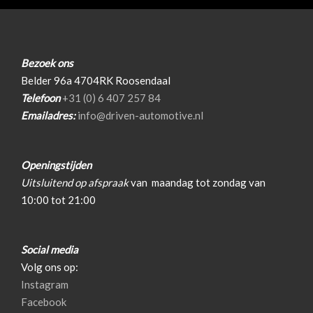
Armsteun voor
Buitentemperatuurmeter
Lederen bekleding
Bezoek ons
Belder 96a 4704RK Roosendaal
Sportstoelen
Telefoon
+31 (0) 6 407 257 84
Sportstuur
Emailadres:
info@driven-automotive.nl
Stuur en versnellingspook (kunst)leder
Stuur leder
Openingstijden
Voorstoelen verwarmd
Uitsluitend op afspraak
van
maandag tot zondag van
10:00 tot 21:00
Overige
Anti blokkeer systeem
Social media
Anti doorslip regeling
Volg ons op:
Instagram
Bestuurdersairbag
Facebook
Bluetooth