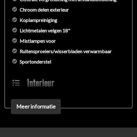
Chroom delen exterieur
Koplampreiniging
Lichtmetalen velgen 18"
Mistlampen voor
Ruitensproeiers/wisserbladen verwarmbaar
Sportonderstel
Interieur
Armsteun achter
Meer informatie
Binnenspiegel automatisch dimmend
Electronic climate control
Elektrische ramen voor en achter