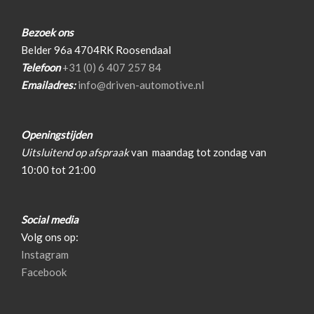
Hoofdsteunen anti-whiplash
Lederen/stof bekleding
Bezoek ons
Sportstoelen
Belder 96a 4704RK Roosendaal
Telefoon
+31 (0) 6 407 257 84
Sportstuur
Emailadres:
info@driven-automotive.nl
Stuur leder
Voorstoel(en) elektrisch verstelbaar
Openingstijden
Overige
Uitsluitend op afspraak
van
maandag tot zondag van
10:00 tot 21:00
Anti blokkeer systeem
Bestuurdersairbag
Social media
Elektronisch stabiliteits programma
Volg ons op:
Hoofd airbag(s) achter
Instagram
Facebook
Hoofd airbag(s) voor
Passagiersairbag