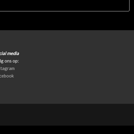
cial media
lg ons op:
stagram
cebook