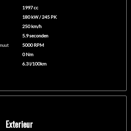
1997 cc
180 kW / 245 PK
250 km/h
5.9 seconden
inuut
5000 RPM
0 Nm
6.3 l/100km
Exterieur