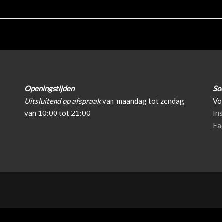
Openingstijden
So
Uitsluitend op afspraak
van
maandag tot zondag
Vo
van 10:00 tot 21:00
In
Fa