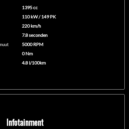
1395 cc
110 kW / 149 PK
220 km/h
7.8 seconden
inuut
5000 RPM
0 Nm
4.8 l/100km
Infotainment