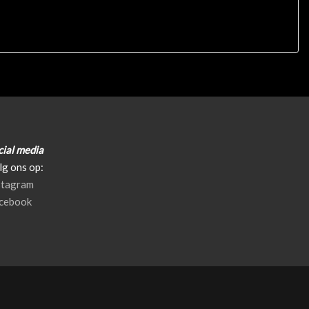
cial media
lg ons op:
stagram
cebook