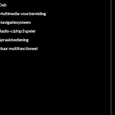
Dab
Multimedia-voorbereiding
Navigatiesysteem
Radio-cd/mp3 speler
Spraakbediening
Stuur multifunctioneel