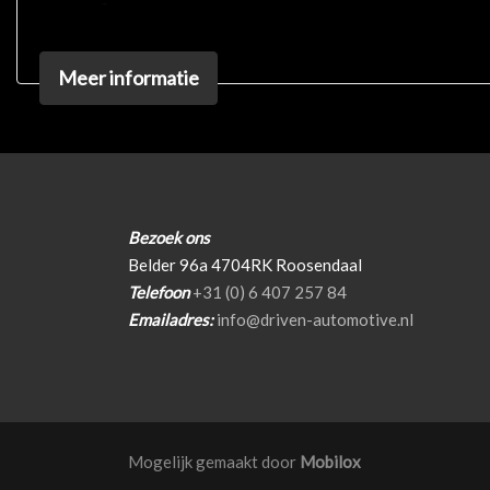
Mistlampen voor adaptief
Parkeersensor voor en achter
Meer informatie
Ruitensproeiers/wisserbladen verwarmbaar
Sportonderstel
Bezoek ons
Belder 96a 4704RK Roosendaal
Telefoon
+31 (0) 6 407 257 84
Emailadres:
info@driven-automotive.nl
Mogelijk gemaakt door
Mobilox