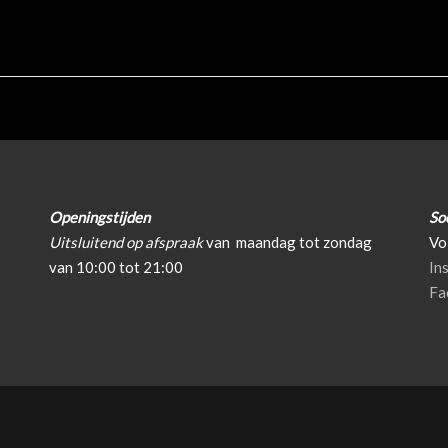
Openingstijden
So
Uitsluitend op afspraak
van
maandag tot zondag
Vo
van 10:00 tot 21:00
In
Fa