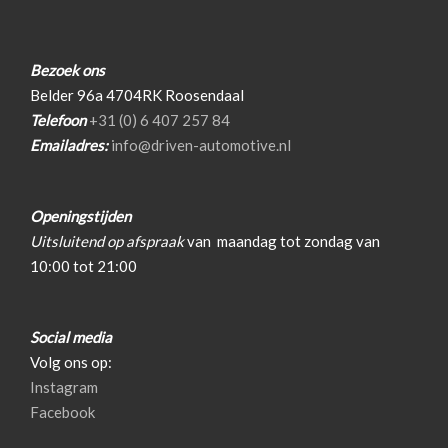
Overige
Anti blokkeer systeem
Bezoek ons
Belder 96a 4704RK Roosendaal
Anti doorslip regeling
Telefoon
+31 (0) 6 407 257 84
Bestuurdersairbag
Emailadres:
info@driven-automotive.nl
Bluetooth
Elektronisch sper differentieel
Openingstijden
Elektronisch stabiliteits programma
Uitsluitend op afspraak
van
maandag tot zondag van
10:00 tot 21:00
Elektronische remkrachtverdeling
Hoofd airbag(s) achter
Social media
Hoofd airbag(s) voor
Volg ons op:
Knie airbag(s)
Instagram
Oplaadmogelijkheid
Facebook
Passagiersairbag