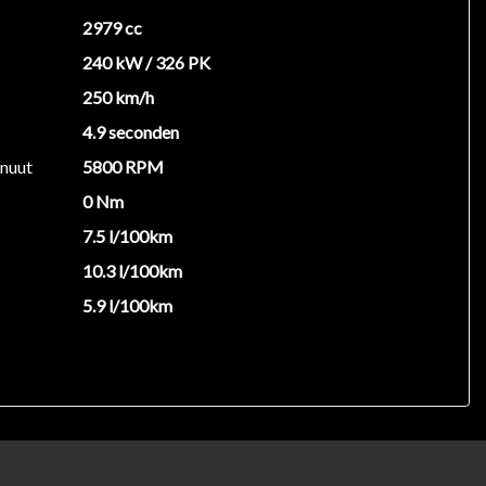
2979 cc
240 kW / 326 PK
250 km/h
4.9 seconden
inuut
5800 RPM
0 Nm
7.5 l/100km
10.3 l/100km
5.9 l/100km