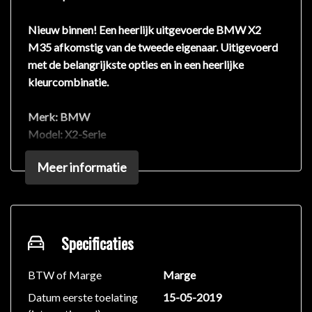
Nieuw binnen! Een heerlijk uitgevoerde BMW X2
M35 afkomstig van de tweede eigenaar. Uitigevoerd
met de belangrijkste opties en in een heerlijke
kleurcombinatie.
Merk:
BMW
Model:
X2-Serie
Uitvoering:
M35i High Executive
Meer informatie
Bouwjaar:
2019
Kilometers:
56.900
Brandstof:
Benzine
Transmissie:
Automaat
Vermogen:
Specificaties
306 PK
Motor:
2.0L 4-cilinder
Aandrijving:
Vierwielen
BTW of Marge
Marge
Datum eerste toelating
15-05-2019
De motor is met 306PK zeer potent en brengt zijn