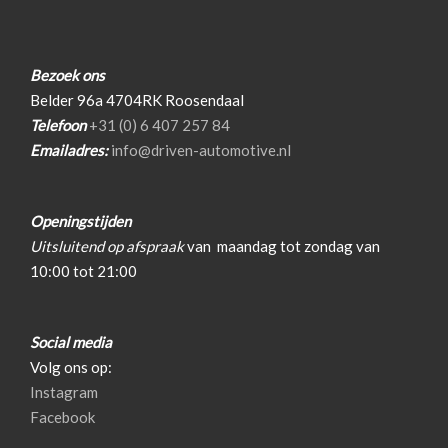
Koplampen adaptief
Koplampreiniging
Bezoek ons
Led achterlichten
Belder 96a 4704RK Roosendaal
Led dagrijverlichting
Telefoon
+31 (0) 6 407 257 84
Emailadres:
info@driven-automotive.nl
Led koplampen
Lichtmetalen velgen 20"
Openingstijden
Panoramadak
Uitsluitend op afspraak
van
maandag tot zondag van
Park distance control
10:00 tot 21:00
Parkeer assistent
Parkeersensor achter
Social media
Parkeersensor voor
Volg ons op:
Instagram
Premium kleur
Facebook
Ruitensproeiers/wisserbladen verwarmbaar