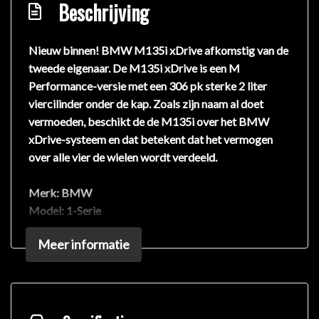
Beschrijving
Nieuw binnen! BMW M135i xDrive afkomstig van de
tweede eigenaar. De M135i xDrive is een M
Performance-versie met een 306 pk sterke 2 liter
viercilinder onder de kap. Zoals zijn naam al doet
vermoeden, beschikt de de M135i over het BMW
xDrive-systeem en dat betekent dat het vermogen
over alle vier de wielen wordt verdeeld.
Merk:
BMW
Model:
1-Serie
Uitvoering:
M135i xDrive
Meer informatie
Bouwjaar:
2020
Kilometers:
56.800
Brandstof:
Benzine
Transmissie:
Automaat
Vermogen:
306 PK