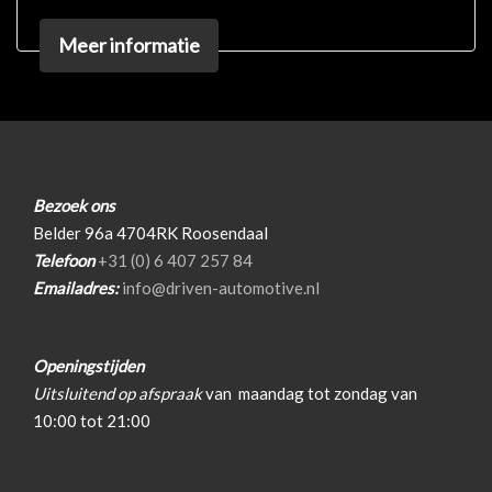
Elektrisch glazen panorama-dak
Meer informatie
Extra getint glas achter
Getint glas
Keyless entry
Koplampen adaptief
Bezoek ons
Koplampreiniging
Belder 96a 4704RK Roosendaal
Led dagrijverlichting
Telefoon
+31 (0) 6 407 257 84
Emailadres:
info@driven-automotive.nl
Led koplampen
Lichtmetalen velgen 19"
Openingstijden
Park distance control
Uitsluitend op afspraak
van
maandag tot zondag van
Parkeer assistent
10:00 tot 21:00
Parkeersensor achter
Parkeersensor voor