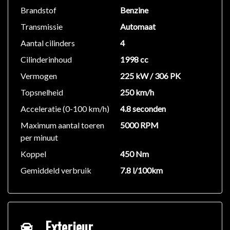
Brandstof
Benzine
op met de verkoper voor aanvullende vragen.
Transmissie
Automaat
Aantal cilinders
4
Cilinderinhoud
1998 cc
Vermogen
225 kW / 306 PK
Topsnelheid
250 km/h
Acceleratie (0-100 km/h)
4.8 seconden
Maximum aantal toeren
5000 RPM
per minuut
Koppel
450 Nm
Gemiddeld verbruik
7.8 l/100km
Exterieur