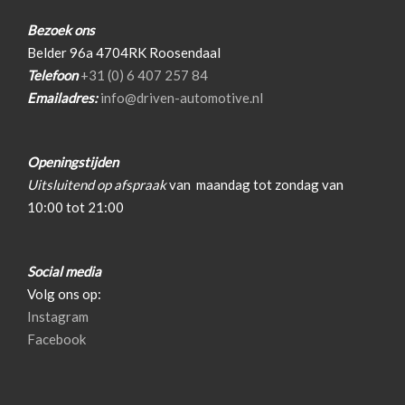
Bluetooth
Bezoek ons
Belder 96a 4704RK Roosendaal
Dodehoek detectie
Telefoon
+31 (0) 6 407 257 84
Elektronisch stabiliteits programma
Emailadres:
info@driven-automotive.nl
Hoofd airbag(s) achter
Hoofd airbag(s) voor
Openingstijden
Passagiersairbag
Uitsluitend op afspraak
van
maandag tot zondag van
10:00 tot 21:00
Rondomzicht camera
Zij airbag(s) voor
Social media
Exterieur
Volg ons op:
Instagram
Bi-xenon koplampen
Facebook
Buitenspiegel(s) automatisch dimmend
Buitenspiegels elektrisch inklapbaar