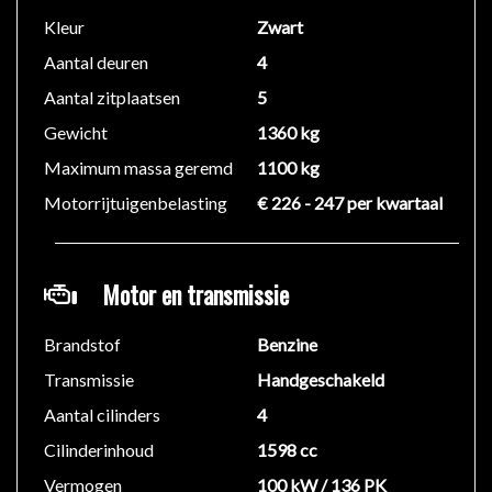
We hebben ons uiterste best gedaan om alle
Kleur
Zwart
informatie in deze advertentie correct weer te geven.
Aantal deuren
4
Er kunnen echter geen rechten worden ontleend aan
de verstrekte informatie in de advertentie. Vertrouw
Aantal zitplaatsen
5
niet alleen op deze informatie maar controleer altijd
Gewicht
1360 kg
zelf de zaken welke voor jouw belangrijk zijn en je
Maximum massa geremd
1100 kg
beslissing zouden kunnen beïnvloeden. Neem contact
Motorrijtuigenbelasting
€ 226 - 247 per kwartaal
op met de verkoper voor aanvullende vragen.
Motor en transmissie
Brandstof
Benzine
Transmissie
Handgeschakeld
Aantal cilinders
4
Cilinderinhoud
1598 cc
Vermogen
100 kW / 136 PK