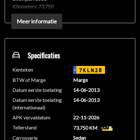
Kilometers:
73.750
Brandstof:
Benzine
Meer informatie
Transmissie:
Handgeschakeld
Vermogen:
136 PK
Motor:
1.6L 4-cilinder
Aandrijving:
Achterwielen
Specificaties
Uitgevoerd met opties zoals het HiFi surround
audiosysteem, elektrisch wegklapbare trekhaak,
Kenteken
7KLN28
NL
stoelverwarming, Xenon LED-koplampen.
BTW of Marge
Marge
Datum eerste toelating
14-06-2013
Keurige auto met normale gebruikerssporen naar
Datum eerste toelating
14-06-2013
leeftijd en kilometerstand.
(internationaal)
Meer foto's volgen!
APK vervaldatum
22-11-2026
Tellerstand
73.750 KM
Carrosserie
Sedan