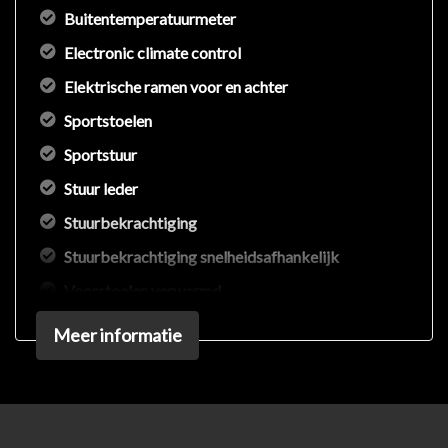
Buitentemperatuurmeter
Electronic climate control
Elektrische ramen voor en achter
Sportstoelen
Sportstuur
Stuur leder
Stuurbekrachtiging
Stuurbekrachtiging snelheidsafhankelijk
Voorstoelen verwarmd
Overige
Meer informatie
Anti blokkeer systeem
Anti doorslip regeling
Bestuurdersairbag