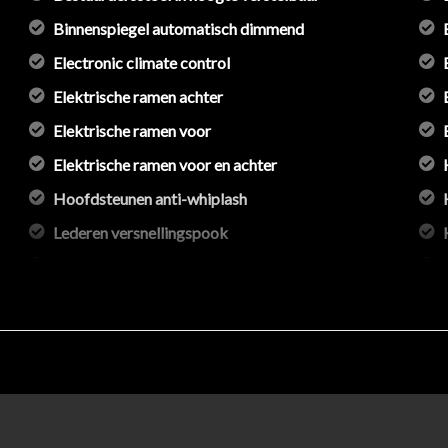
Binnenspiegel automatisch dimmend
Electronic climate control
Elektrische ramen achter
Elektrische ramen voor
Elektrische ramen voor en achter
Hoofdsteunen anti-whiplash
Lederen versnellingspook
Lendesteun(en) verstelbaar
Microvezel bekleding
Passagiersstoel in hoogte verstelbaar
Sportstoelen
Stuur en versnellingspook (kunst)leder
Stuur leder