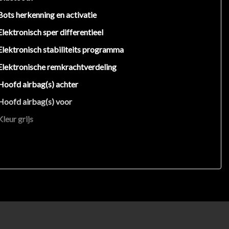
Bots herkenning en activatie
Elektronisch sper differentieel
Elektronisch stabiliteits programma
Elektronische remkrachtverdeling
Hoofd airbag(s) achter
Hoofd airbag(s) voor
Kleur grijs
Knie airbag(s)
Led mistlampen
Passagiersairbag
Schakelpaddles
Vervolgbotsing preventie
Zij airbag(s) achter