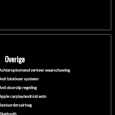
Overige
Achteropkomend verkeer waarschuwing
Anti blokkeer systeem
Anti doorslip regeling
en rechten worden ontleend aan de verstrekte
uw belangrijk zijn en je beslissing zouden kunnen
Apple carplay/android auto
Bestuurdersairbag
Bluetooth