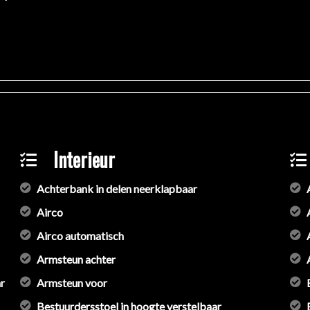
 delete. Originele middendemper is aanwezig.
Interieur
Achterbank in delen neerklapbaar
 GTI Performance!
Airco
Airco automatisch
ie in deze advertentie correct weer te geven. Er kunnen echter ge
 deze informatie maar controleer altijd zelf de zaken welke voor jo
Armsteun achter
 aanvullende vragen.
r
Armsteun voor
Bestuurdersstoel in hoogte verstelbaar