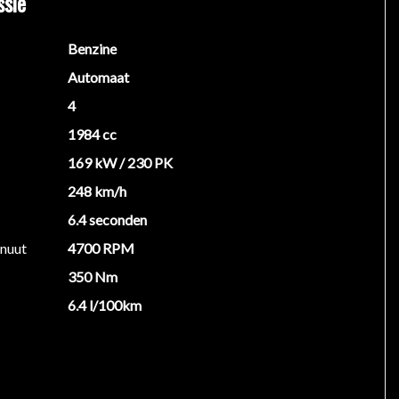
ssie
Benzine
Automaat
4
1984 cc
169 kW / 230 PK
248 km/h
6.4 seconden
inuut
4700 RPM
350 Nm
6.4 l/100km