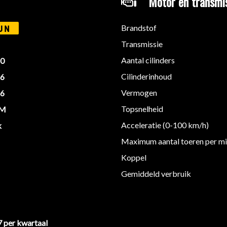
Motor en transmi
Brandstof
JN
Transmissie
Aantal cilinders
20
Cilinderinhoud
16
Vermogen
26
Topsnelheid
KM
Acceleratie (0-100 km/h)
k
Maximum aantal toeren per m
Koppel
Gemiddeld verbruik
7 per kwartaal