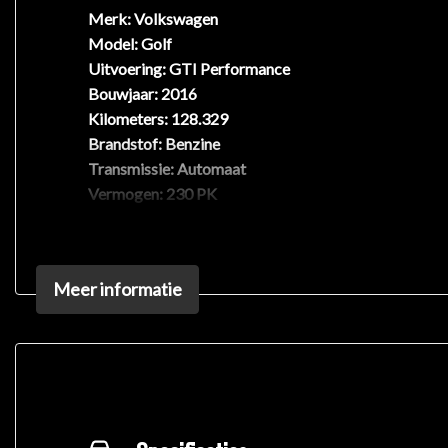
Merk:
Volkswagen
Model:
Golf
Uitvoering:
GTI Performance
Bouwjaar:
2016
Kilometers:
128.329
Brandstof:
Benzine
Transmissie:
Automaat
Vermogen:
230 PK
Motor:
2.0L 4-cilinder
Aandrijving:
Voorwielen
Kleur:
Zwart
Meer informatie
Bekleding:
Stof
Opties:
Discover pro grootbeeld navigatie
Climatronic
Stoelverwarming
Cruisecontrol