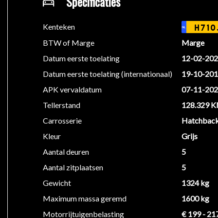
Specificaties
Centrale vergrendeling met afstandsbediening
Xenon verlichting + koplampsproeiers
Kenteken
H710
NL
Led verlichting voor
BTW of Marge
Marge
Boardcomputer
Datum eerste toelating
12-02-20
Bekerhouders
Airbag's
Datum eerste toelating (internationaal)
19-10-20
Armsteun
APK vervaldatum
07-11-20
Carbon interieur accenten
Tellerstand
128.329 
Pianolak interieur accenten
Electrische ramen
Carrosserie
Hatchbac
Elektrische spiegels
Kleur
Grijs
Elektrisch inklapbare buitenspiegels
Aantal deuren
5
Media interface
Aantal zitplaatsen
5
Bluetooth telefoonvoorbereiding
Alcantara Multifunctioneel Sportstuur + flippers
Gewicht
1324 kg
Bandenspanningscontrole systeem
Maximum massa geremd
1600 kg
Bestuurders info systeem
Motorrijtuigenbelasting
€ 199 - 21
ABS