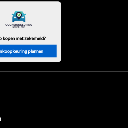
o kopen met zekerheid?
nkoopkeuring plannen
!