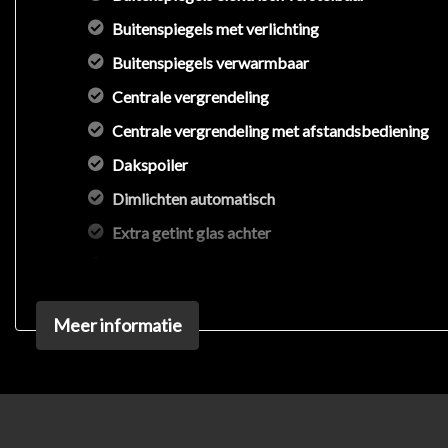
Buitenspiegels met verlichting
Buitenspiegels verwarmbaar
Centrale vergrendeling
Centrale vergrendeling met afstandsbediening
Dakspoiler
Dimlichten automatisch
Extra getint glas achter
Getint glas
Koplampreiniging
Meer informatie
Koplampreiniging
Led achterlichten
Lichtmetalen velgen 17"
Lichtmetalen velgen 18"