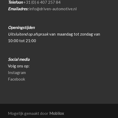
Parkeer assistent
Telefoon
+31 (0) 6 407 257 84
Emailadres:
info@driven-automotive.nl
Parkeersensor achter
Parkeersensor voor
Openingstijden
Premium kleur
Uitsluitend op afspraak
van
maandag tot zondag van
Ruitensproeiers/wisserbladen verwarmbaar
10:00 tot 21:00
Sportonderstel
Sportvelgen
Social media
Warmtewerend glas
Volg ons op:
Instagram
Interieur
Facebook
Achterbank in delen neerklapbaar
Airco
Airco automatisch
Mogelijk gemaakt door
Mobilox
Aluminium interieur afwerking