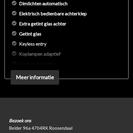
Dimlichten automatisch
Elektrisch bedienbare achterklep
Extra getint glas achter
Getint glas
Keyless entry
Koplampen adaptief
Koplampreiniging
Led achterlichten
Meer informatie
Led dagrijverlichting
Led koplampen
Lichtmetalen velgen 18"
Lichtmetalen velgen 19"
Bezoek ons
Park distance control
Belder 96a 4704RK Roosendaal