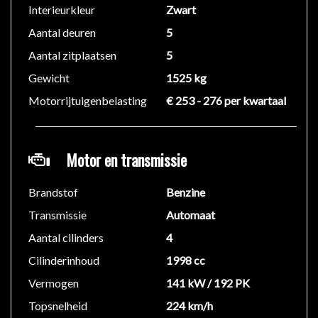
Interieurkleur
Zwart
We hebben ons uiterste best gedaan om alle
informatie in deze advertentie correct weer te geven.
Aantal deuren
5
Er kunnen echter geen rechten worden ontleend aan
Aantal zitplaatsen
5
de verstrekte informatie in de advertentie. Vertrouw
Gewicht
1525 kg
niet alleen op deze informatie maar controleer altijd
Motorrijtuigenbelasting
€ 253 - 276 per kwartaal
zelf de zaken welke voor jouw belangrijk zijn en je
beslissing zouden kunnen beïnvloeden. Neem contact
op met de verkoper voor aanvullende vragen.
Motor en transmissie
Brandstof
Benzine
Transmissie
Automaat
Aantal cilinders
4
Cilinderinhoud
1998 cc
Vermogen
141 kW / 192 PK
Topsnelheid
224 km/h