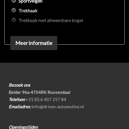
Sportvelgen
Trekhaak
Trekhaak met afneembare kogel
Interieur
Meer informatie
Achterbank in delen neerklapbaar
Airco
Elektrische ramen voor
Elektrische ramen voor en achter
Microvezel bekleding
Bezoek ons
Belder 96a 4704RK Roosendaal
Middenarmsteun voor
Telefoon
+31 (0) 6 407 257 84
Stuurbekrachtiging
Emailadres:
info@driven-automotive.nl
Voorstoelen verwarmd
Infotainment
Openingstijden