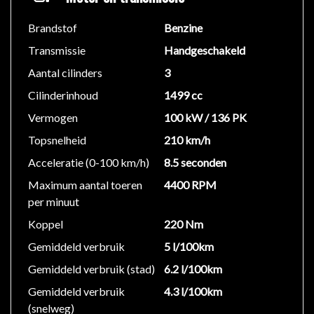
Brandstof
Benzine
Transmissie
Handgeschakeld
Aantal cilinders
3
Cilinderinhoud
1499 cc
Vermogen
100 kW / 136 PK
Topsnelheid
210 km/h
Acceleratie (0-100 km/h)
8.5 seconden
Maximum aantal toeren
4400 RPM
per minuut
Koppel
220 Nm
Gemiddeld verbruik
5 l/100km
Gemiddeld verbruik (stad)
6.2 l/100km
Gemiddeld verbruik
4.3 l/100km
(snelweg)