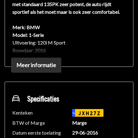
met standaard 135PK zeer potent, de auto rijdt
sportief als het moet maar is ook zeer comfortabel.
Merk:
BMW
Model:
1-Serie
Uitvoering:
120i M Sport
Bouwjaar:
2016
Kilometers:
119.450
Meer informatie
Brandstof:
Benzine
Transmissie:
Automaat
Vermogen:
136 PK
Motor:
1.5L
Aandrijving:
Specificaties
Achterwielen
Deze specifieke 1-Serie is uitgevoerd met het M
Kenteken
JXH27Z
NL
Pakket, o.a. te zien aan de sportievere voor- en
BTW of Marge
Marge
achterbumper, M Sport sideskirts en de schitterende
Datum eerste toelating
29-06-2016
18-inch M sportvelgen. In het interieur is dit terug te